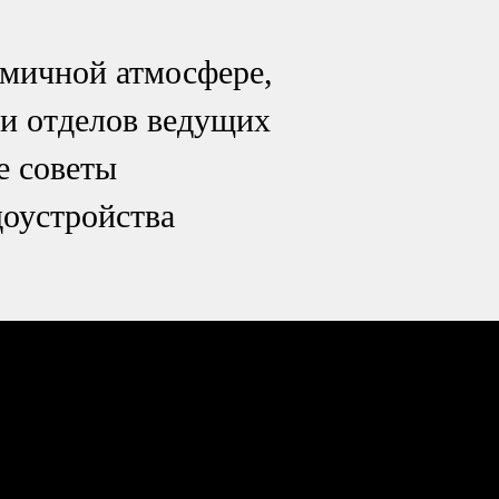
амичной атмосфере,
ми отделов ведущих
е советы
доустройства