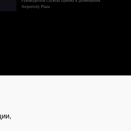
Руководитель службы приема и размещения
Airportcity Plaza
ции,