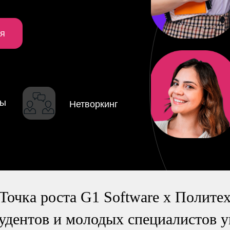
я
ры
Нетворкинг
очка роста G1 Software х Полите
удентов и молодых специалистов у