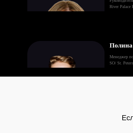
Руководитель
River Palace 
Полина
Менеджер по
SO/ St. Peter
Есл