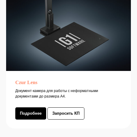
Меню
EMIS
Service
Czur Lens
Интеграции
Документ-камера для работы с неформатными
Оборудование
документами до размера А4.
Отзывы
Подробнее
Запросить КП
Контакты
sales@g1sw.ru