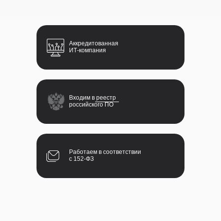
+7 (812) 602 74 24
199155, г. Санкт-Петербург, пр. Кима д.6,
Аккредитованная
оф.476
ИТ-компания
Читайте нас в Telegram
Входим в реестр
Политика обработки персональных данных
российского ПО
Карточка компании
2016-2026 © Все права защищены
Работаем в соответствии
с 152-ФЗ