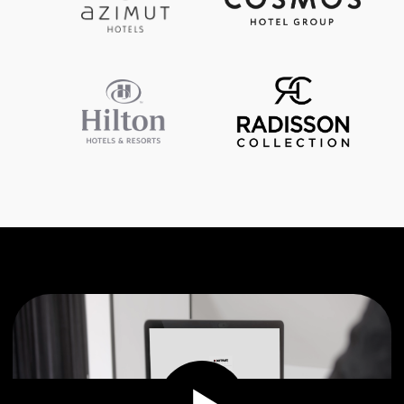
миграционного учета
Интеграция с отельными
системами