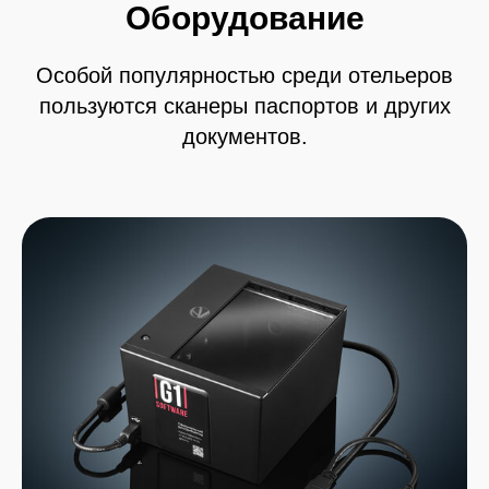
Оборудование
Особой популярностью среди отельеров
пользуются сканеры паспортов и других
документов.
«
Мы уверены в удобстве и надежности
нашего продукта. Убедитесь и Вы во
время бесплатного тестирования —
полный функционал без ограничений,
запуск и обучение за 1 час, бесплатная
доставка по РФ.
»
Сотников Роман
Генеральный директор